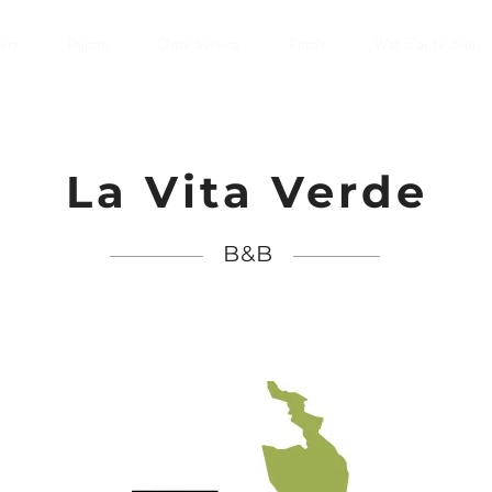
ers
Prijzen
Onze Service
Foto's
Wat is er te doen
La Vita Verde
B&B