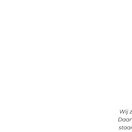
Wij 
Daant
staa