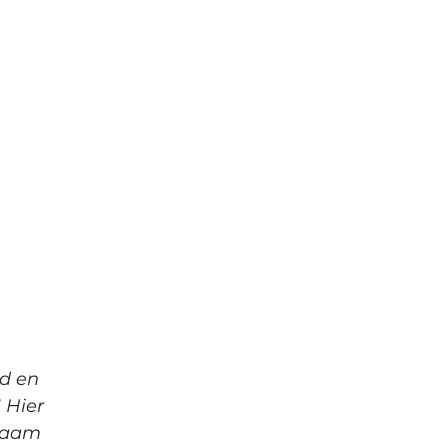
ud en
 Hier
enaam