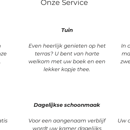
Onze Service
Tuin
n
Even heerlijk genieten op het
In 
nze
terras? U bent van harte
mak
.
welkom met uw boek en een
zwe
lekker kopje thee.
Dagelijkse schoonmaak
atis
Voor een aangenaam verblijf
Uw o
wordt uw kamer dagelijks