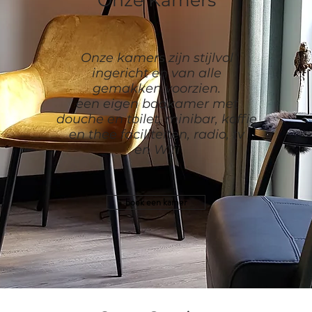
Onze Kamers
Onze kamers zijn stijlvol
ingericht en van alle
gemakken voorzien.
een eigen badkamer met
douche en toilet, minibar, koffie
en thee faciliteiten, radio, tv
en Wifi
boek een kamer