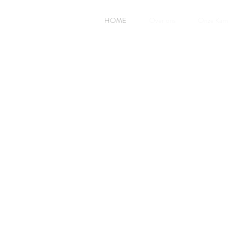
HOME
Over ons
Onze Kam