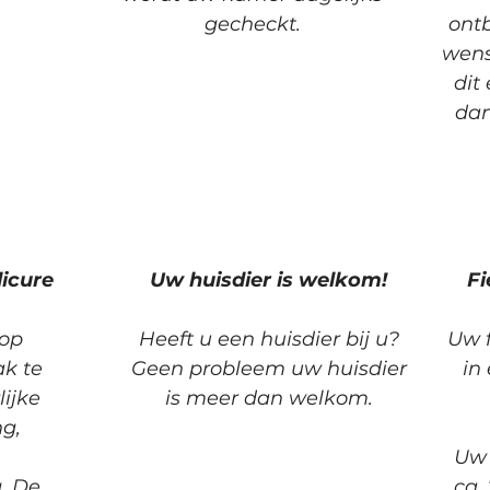
gecheckt.
ontb
wens
dit
dan
icure
Uw huisdier is welkom!
Fi
 op
Heeft u een huisdier bij u?
Uw f
k te
Geen probleem uw huisdier
in
ijke
is meer dan welkom.
g,
Uw 
. De
ca.