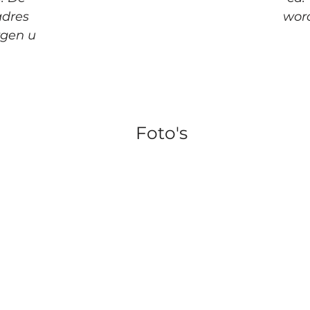
adres
word
rgen u
Foto's